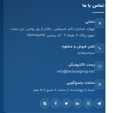
تماس با ما
نشانی
تهران, خیابان دکتر شریعتی , بالاتر از پل رومی , بن بست
نبوی, پلاک 6, طبقه 6 - کد پستی: 1963815896
تلفن فروش و مشاوره
02191006100
پست الکترونیکی
info@bistoongroup.net
ساعات پاسخ‌گویی
شنبه تا چهارشنبه، از ساعت 8 صبح تا 5 عصر