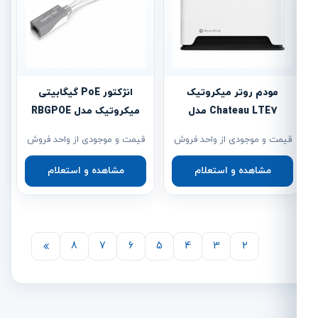
مودم روتر میکروتیک
انژکتور PoE گیگابیتی
Chateau LTE7 مدل
میکروتیک مدل RBGPOE
D53G-5HacD2HnD-
قیمت و موجودی از واحد فروش
قیمت و موجودی از واحد فروش
TC&R11e-LTE7
مشاهده و استعلام
مشاهده و استعلام
8
7
6
5
4
3
2