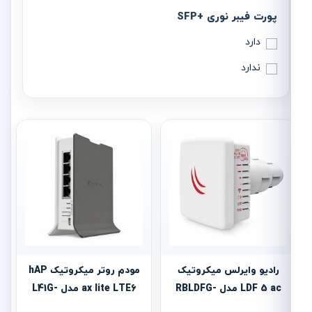
پورت فیبر نوری +SFP
دارد
ندارد
رادیو وایرلس میکروتیک
مودم روتر میکروتیک hAP
LDF 5 ac مدل RBLDFG-
ax lite LTE6 مدل L41G-
2axD&FG621-EA
5acD