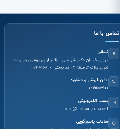
تماس با ما
نشانی
تهران, خیابان دکتر شریعتی , بالاتر از پل رومی , بن بست
نبوی, پلاک 6, طبقه 6 - کد پستی: 1963815896
تلفن فروش و مشاوره
02191006100
پست الکترونیکی
info@bistoongroup.net
ساعات پاسخ‌گویی