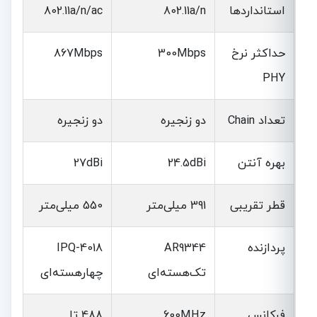
استانداردها
802.11a/n
802.11a/n/ac
حداکثر نرخ
300Mbps
867Mbps
PHY
تعداد Chain
دو زنجیره
دو زنجیره
بهره آنتن
24.5dBi
27dBi
قطر تقریبی
391 میلی‌متر
550 میلی‌متر
پردازنده
AR9344
IPQ-4018
تک‌هسته‌ای
چهارهسته‌ای
فرکانس
600MHz
488 تا