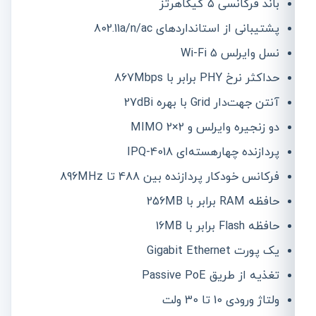
باند فرکانسی ۵ گیگاهرتز
پشتیبانی از استانداردهای 802.11a/n/ac
نسل وایرلس Wi-Fi 5
حداکثر نرخ PHY برابر با 867Mbps
آنتن جهت‌دار Grid با بهره 27dBi
دو زنجیره وایرلس و 2×2 MIMO
پردازنده چهارهسته‌ای IPQ-4018
فرکانس خودکار پردازنده بین 488 تا 896MHz
حافظه RAM برابر با 256MB
حافظه Flash برابر با 16MB
یک پورت Gigabit Ethernet
تغذیه از طریق Passive PoE
ولتاژ ورودی 10 تا 30 ولت