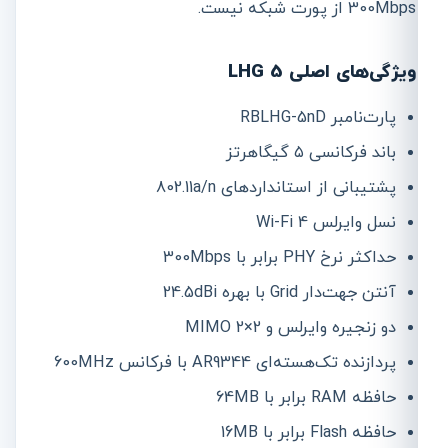
300Mbps از پورت شبکه نیست.
ویژگی‌های اصلی LHG 5
پارت‌نامبر RBLHG-5nD
باند فرکانسی ۵ گیگاهرتز
پشتیبانی از استانداردهای 802.11a/n
نسل وایرلس Wi-Fi 4
حداکثر نرخ PHY برابر با 300Mbps
آنتن جهت‌دار Grid با بهره 24.5dBi
دو زنجیره وایرلس و 2×2 MIMO
پردازنده تک‌هسته‌ای AR9344 با فرکانس 600MHz
حافظه RAM برابر با 64MB
حافظه Flash برابر با 16MB