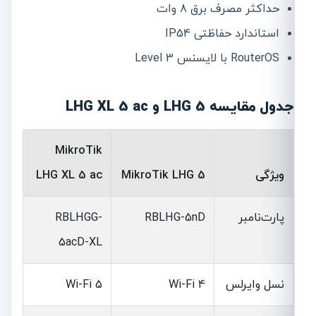
حداکثر مصرف برق 8 وات
استاندارد حفاظتی IP54
RouterOS با لایسنس Level 3
جدول مقایسه LHG 5 و LHG XL 5 ac
MikroTik
ویژگی
MikroTik LHG 5
LHG XL 5 ac
پارت‌نامبر
RBLHG-5nD
RBLHGG-
5acD-XL
نسل وایرلس
Wi-Fi 4
Wi-Fi 5