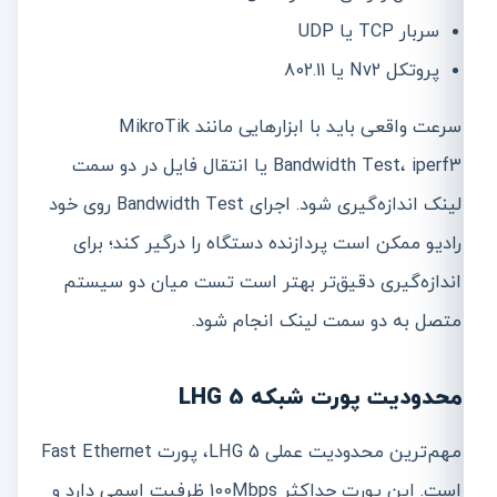
سربار TCP یا UDP
پروتکل Nv2 یا 802.11
سرعت واقعی باید با ابزارهایی مانند MikroTik
Bandwidth Test، iperf3 یا انتقال فایل در دو سمت
لینک اندازه‌گیری شود. اجرای Bandwidth Test روی خود
رادیو ممکن است پردازنده دستگاه را درگیر کند؛ برای
اندازه‌گیری دقیق‌تر بهتر است تست میان دو سیستم
متصل به دو سمت لینک انجام شود.
محدودیت پورت شبکه LHG 5
مهم‌ترین محدودیت عملی LHG 5، پورت Fast Ethernet
است. این پورت حداکثر 100Mbps ظرفیت اسمی دارد و