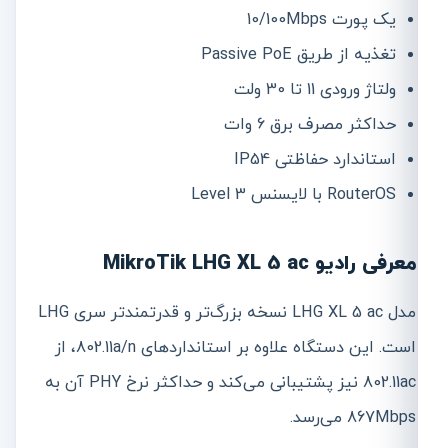
یک پورت 10/100Mbps
تغذیه از طریق Passive PoE
ولتاژ ورودی 11 تا 30 ولت
حداکثر مصرف برق 6 وات
استاندارد حفاظتی IP54
RouterOS با لایسنس Level 3
معرفی رادیو MikroTik LHG XL 5 ac
مدل LHG XL 5 ac نسخه بزرگ‌تر و قدرتمندتر سری LHG
است. این دستگاه علاوه بر استانداردهای 802.11a/n، از
802.11ac نیز پشتیبانی می‌کند و حداکثر نرخ PHY آن به
867Mbps می‌رسد.