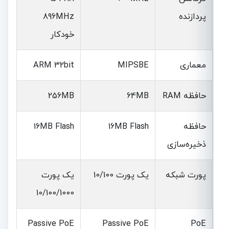
پردازنده
896MHz
خودکار
معماری
MIPSBE
ARM 32bit
حافظه RAM
64MB
256MB
حافظه
16MB Flash
16MB Flash
ذخیره‌سازی
پورت شبکه
یک پورت 10/100
یک پورت
10/100/1000
Passive PoE
Passive PoE
PoE