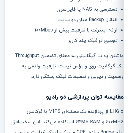
دسترسی به NAS یا فایل‌سرور
انتقال Backup میان دو سایت
ارائه اینترنت با ظرفیت بیش از 100Mbps
تجمیع ترافیک چند کاربر
داشتن پورت گیگابیتی به معنای تضمین Throughput
یک گیگابیت روی وایرلس نیست. ظرفیت واقعی به
وضعیت رادیویی و تنظیمات لینک بستگی دارد.
مقایسه توان پردازشی دو رادیو
LHG 5 از پردازنده تک‌هسته‌ای MIPS با فرکانس
600MHz و 64MB RAM استفاده می‌کند. این سخت‌افزار
برای Bridge ساده، CPE و لینک‌های کم‌ظرفیت مناسب