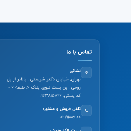
تماس با ما
نشانی
تهران, خیابان دکتر شریعتی , بالاتر از پل
رومی , بن بست نبوی, پلاک 6, طبقه 6 -
کد پستی: 1963815896
تلفن فروش و مشاوره
02191006100
پست الکترونیکی