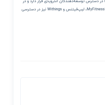
در حال حاضر نسخه بتای Health Connect در دسترس توسعه‌دهندگان اندرویدی قرار دارد و در
کنار گوگل و سامسونگ، نام‌هایی چون MyFitnessPal، لیپ‌فیتنس و Withings نیز در دسترسی