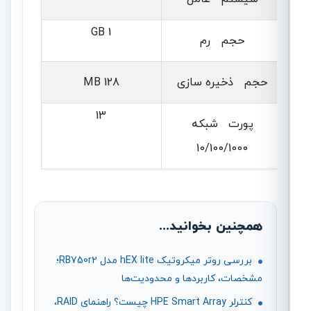
1 GB
حجم رم
حجم ذخیره سازی
128 MB
13
پورت شبکه
10/100/1000
همچنین بخوانید...
بررسی روتر میکروتیک hEX lite مدل RB750r2؛
مشخصات، کاربردها و محدودیت‌ها
کنترلر HPE Smart Array چیست؟ راهنمای RAID،