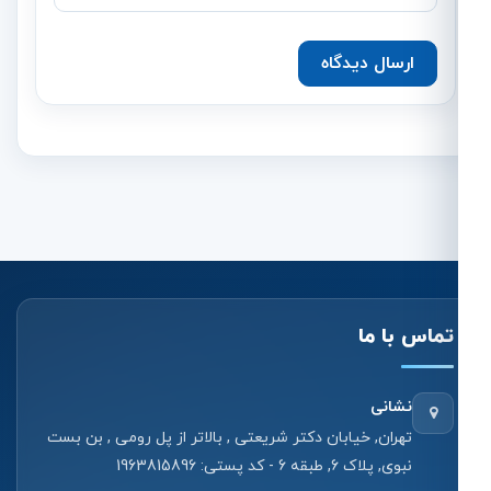
ارسال دیدگاه
تماس با ما
نشانی
تهران, خیابان دکتر شریعتی , بالاتر از پل رومی , بن بست
نبوی, پلاک 6, طبقه 6 - کد پستی: 1963815896