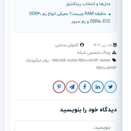
مدل‌ها و انتخاب ریدکنترلر
حافظه RAM چیست؟ معرفی انواع رم DDR4،
DDR5، ECC و رم سرور
05 تير 1402
گلنوش صالحی
وبلاگ تخصصی شبکه
Mikrotik router RB1100AHX4 review
روتر میکروتیک
RB1100AHX4
دیدگاه خود را بنویسید