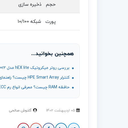
حجم ذخیره سازی
پورت شبکه 10/100
همچنین بخوانید...
بررسی روتر میکروتیک hEX lite مدل RB750r2؛ مشخصات، کاربردها و محدودیت‌ها
کنترلر HPE Smart Array چیست؟ راهنمای RAID، مدل‌ها و انتخاب ریدکنترلر
حافظه RAM چیست؟ معرفی انواع رم DDR4، DDR5، ECC و رم سرور
05 ارديبهشت 1402
گلنوش صالحی