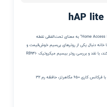
باید بدانید که hAP مخفف عبارت “Home Access Point” به معنای تحت‌الفظی نقطه
 خانه دنبال یکی از روترهای بی‌سیم خوش‌قیمت و
کاربردی بازار هستید که خیالتان را راحت کند، با نقد و بررسی روتر بیسیم میکروتیک RB941-
این روتر 200 گرمی از پردازنده QCA9533 با فرکانس کاری 650 مگاهرتز، حافظه رم 32