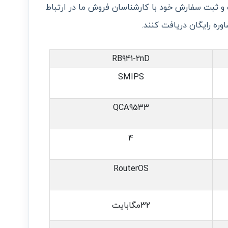
 و ثبت سفارش خود با کارشناسان فروش ما در ارتباط
وره رایگان دریافت کنند.
RB941-2nD
SMIPS
QCA9533
4
RouterOS
32مگابایت