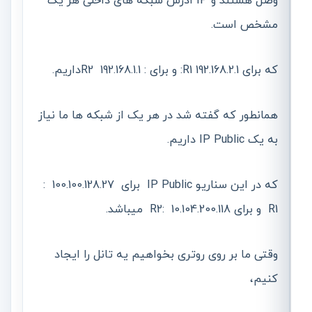
وصل هستند و IP ادرس شبکه های داخلی هر یک
مشخص است.
که برای R1 192.168.2.1: و برای : R2 192.168.1.1داریم.
همانطور که گفته شد در هر یک از شبکه ها ما نیاز
به یک IP Public داریم.
که در این سناریو IP Public برای 100.100.128.27 :
R1 و برای 10.104.200.118 :R2 میباشد.
وقتی ما بر روی روتری بخواهیم یه تانل را ایجاد
کنیم،