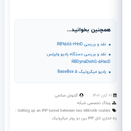
همچنین بخوانید...
نقد و بررسی RB951Ui-2HnD
نقد و بررسی دستگاه رادیو وایرلس
RBDynaDishG-5HacD
رادیو میکروتیک BaseBox 5
21 آبان 1402
گلنوش صالحی
وبلاگ تخصصی شبکه
Setting up an IPIP tunnel between two Mikrotik routers
راه اندازی تانل IPIP بین دو روتر میکروتیک