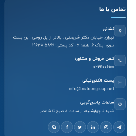
تماس با ما
نشانی
تهران, خیابان دکتر شریعتی , بالاتر از پل رومی , بن بست
نبوی, پلاک 6, طبقه 6 - کد پستی: 1963815896
تلفن فروش و مشاوره
02191006100
پست الکترونیکی
info@bistoongroup.net
ساعات پاسخ‌گویی
شنبه تا چهارشنبه، از ساعت 8 صبح تا 5 عصر