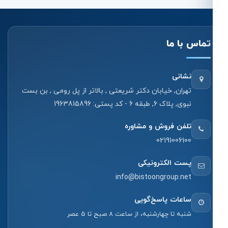
تماس با ما
نشانی
تهران, خیابان دکتر شریعتی , بالاتر از پل رومی , بن بست
نبوی, پلاک 6, طبقه 6 - کد پستی: 1963815896
تلفن فروش و مشاوره
02191006100
پست الکترونیکی
info@bistoongroup.net
ساعات پاسخ‌گویی
شنبه تا چهارشنبه، از ساعت 8 صبح تا 5 عصر