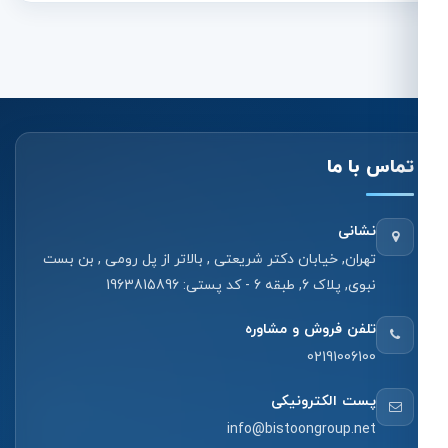
تماس با ما
نشانی
تهران, خیابان دکتر شریعتی , بالاتر از پل رومی , بن بست
نبوی, پلاک 6, طبقه 6 - کد پستی: 1963815896
تلفن فروش و مشاوره
02191006100
پست الکترونیکی
info@bistoongroup.net