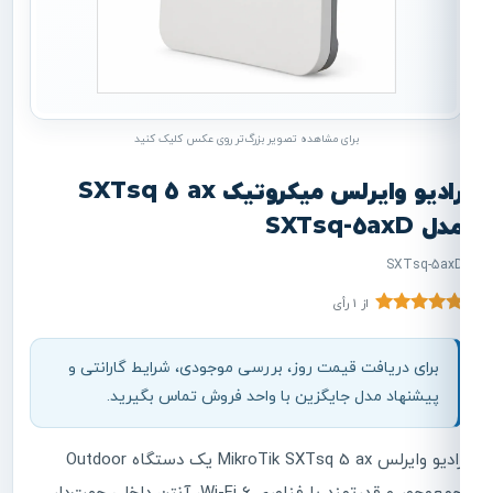
برای مشاهده تصویر بزرگ‌تر روی عکس کلیک کنید
رادیو وایرلس میکروتیک SXTsq 5 ax
مدل SXTsq-5axD
SXTsq-5axD
از 1 رأی
قیمت، موجودی و ثبت سفارش ت
برای دریافت قیمت روز، بررسی موجودی، شرایط گارانتی و
پیشنهاد مدل جایگزین با واحد فروش تماس بگیرید.
رادیو وایرلس MikroTik SXTsq 5 ax یک دستگاه Outdoor