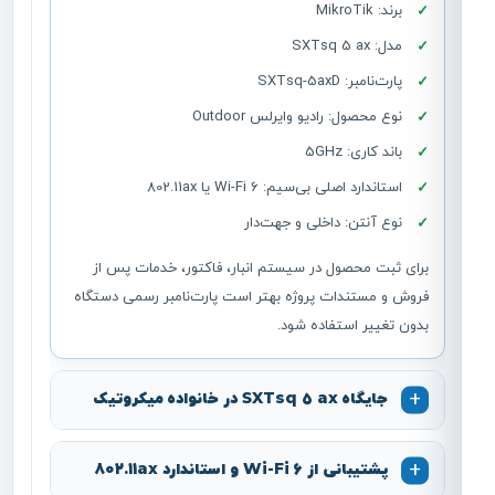
برند: MikroTik
مدل: SXTsq 5 ax
پارت‌نامبر: SXTsq-5axD
نوع محصول: رادیو وایرلس Outdoor
باند کاری: 5GHz
استاندارد اصلی بی‌سیم: Wi-Fi 6 یا 802.11ax
نوع آنتن: داخلی و جهت‌دار
برای ثبت محصول در سیستم انبار، فاکتور، خدمات پس از
فروش و مستندات پروژه بهتر است پارت‌نامبر رسمی دستگاه
بدون تغییر استفاده شود.
جایگاه SXTsq 5 ax در خانواده میکروتیک
پشتیبانی از Wi-Fi 6 و استاندارد 802.11ax