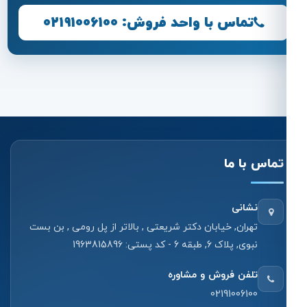
تماس با واحد فروش: ۰۲۱۹۱۰۰۶۱۰۰
تماس با ما
نشانی
تهران, خیابان دکتر شریعتی , بالاتر از پل رومی , بن بست
نبوی, پلاک 6, طبقه 6 - کد پستی: 1963815896
تلفن فروش و مشاوره
02191006100