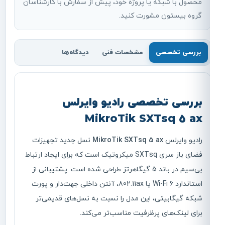
محصول با شبکه یا پروژه خود، پیش از سفارش با کارشناسان
گروه بیستون مشورت کنید.
بررسی تخصصی
مشخصات فنی
دیدگاه‌ها
بررسی تخصصی رادیو وایرلس
MikroTik SXTsq 5 ax
رادیو وایرلس
MikroTik SXTsq 5 ax
نسل جدید تجهیزات
فضای باز سری SXTsq میکروتیک است که برای ایجاد ارتباط
بی‌سیم در باند 5 گیگاهرتز طراحی شده است. پشتیبانی از
استاندارد Wi-Fi 6 یا 802.11ax، آنتن داخلی جهت‌دار و پورت
شبکه گیگابیتی، این مدل را نسبت به نسل‌های قدیمی‌تر
برای لینک‌های پرظرفیت مناسب‌تر می‌کند.