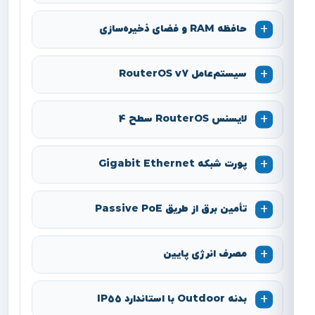
حافظه RAM و فضای ذخیره‌سازی
سیستم‌عامل RouterOS v7
لایسنس RouterOS سطح 4
پورت شبکه Gigabit Ethernet
تأمین برق از طریق Passive PoE
مصرف انرژی پایین
بدنه Outdoor با استاندارد IP55