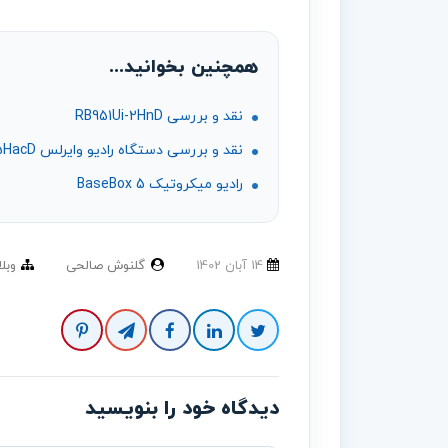
همچنین بخوانید...
نقد و بررسی RB951Ui-2HnD
نقد و بررسی دستگاه رادیو وایرلس RBDynaDishG-5HacD
رادیو میکروتیک BaseBox 5
14 آبان 1402
گلنوش صالحی
وبل
دیدگاه خود را بنویسید