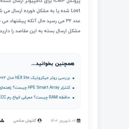
پروتکل ICMP برای کامپیوتر ارس
عدد 32 می رسید حال آنکه پیشنهاد 
مشکل ارسال بسته به این مقاصد را دارید این مقدار ر
همچنین بخوانید...
بررسی روتر میکروتیک hEX lite مدل RB750r2؛ مشخصات، کاربردها و محدودیت‌ها
کنترلر HPE Smart Array چیست؟ راهنمای RAID، مدل‌ها و انتخاب ریدکنترلر
حافظه RAM چیست؟ معرفی انواع رم DDR4، DDR5، ECC و رم سرور
07 شهریور 1402
گلنوش صالحی