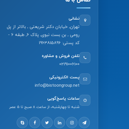
تماس با ما
نشانی
تهران, خیابان دکتر شریعتی , بالاتر از پل
رومی , بن بست نبوی, پلاک 6, طبقه 6 -
کد پستی: 1963815896
تلفن فروش و مشاوره
02191006100
پست الکترونیکی
info@bistoongroup.net
ساعات پاسخ‌گویی
شنبه تا چهارشنبه، از ساعت 8 صبح تا 5 عصر