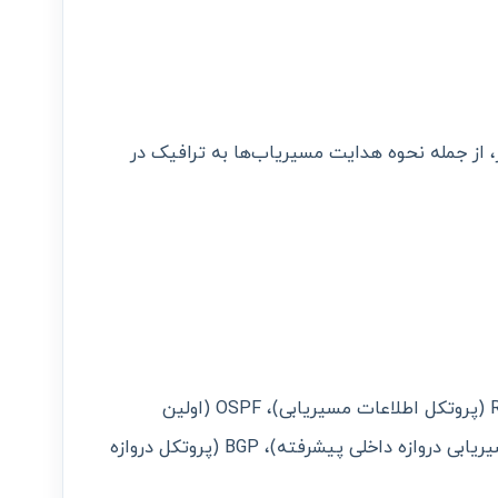
 از جمله نحوه هدایت مسیریاب‌ها به ترافیک در
- پروتکل‌های مسیریابی مختلف مانند RIP (پروتکل اطلاعات مسیریابی)، OSPF (اولین
کوتاه‌ترین مسیر باز)، EIGRP (پروتکل مسیریابی دروازه داخلی پیشرفته)، BGP (پروتکل دروازه