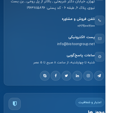
تهران, خیابان دکتر شریعتی , بالاتر از پل رومی , بن بست
نبوی, پلاک 6, طبقه 6 - کد پستی: 1963815896
تلفن فروش و مشاوره
02191006100
پست الکترونیکی
info@bistoongroup.net
ساعات پاسخ‌گویی
شنبه تا چهارشنبه، از ساعت 8 صبح تا 5 عصر
اعتبار و شفافیت
مجوز ها