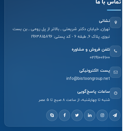
تماس با ما
نشانی
تهران, خیابان دکتر شریعتی , بالاتر از پل رومی , بن بست
نبوی, پلاک 6, طبقه 6 - کد پستی: 1963815896
تلفن فروش و مشاوره
02191006100
پست الکترونیکی
info@bistoongroup.net
ساعات پاسخ‌گویی
شنبه تا چهارشنبه، از ساعت 8 صبح تا 5 عصر