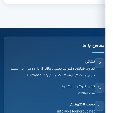
تماس با ما
نشانی
تهران, خیابان دکتر شریعتی , بالاتر از پل رومی , بن بست
نبوی, پلاک 6, طبقه 6 - کد پستی: 1963815896
تلفن فروش و مشاوره
02191006100
پست الکترونیکی
info@bistoongroup.net