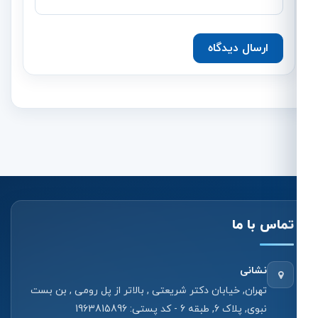
ارسال دیدگاه
تماس با ما
نشانی
تهران, خیابان دکتر شریعتی , بالاتر از پل رومی , بن بست
نبوی, پلاک 6, طبقه 6 - کد پستی: 1963815896