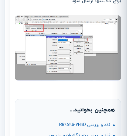
برای کلاینتها ارسال شود.
همچنین بخوانید...
نقد و بررسی RB951Ui-2HnD
نقد و بررسی دستگاه رادیو وایرلس