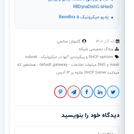
RBDynaDishG-5HacD
رادیو میکروتیک BaseBox 5
08 آذر 1402
گلنوش صالحی
وبلاگ تخصصی شبکه
DHCP options و پیکربندی آنها در میکروتیک
subnet
mask و DNS میتواند اطلاعات
default gateway
همانطور که
میدانید DHCP Server علاوه بر IP آدرس
دیدگاه خود را بنویسید