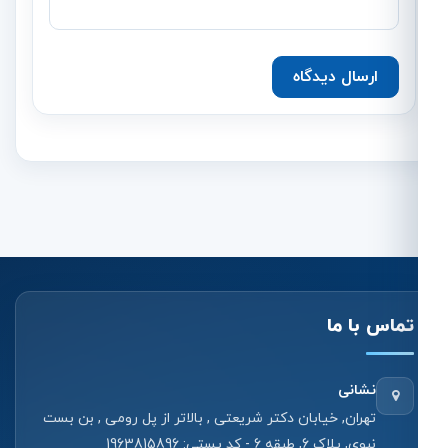
ارسال دیدگاه
تماس با ما
نشانی
تهران, خیابان دکتر شریعتی , بالاتر از پل رومی , بن بست
نبوی, پلاک 6, طبقه 6 - کد پستی: 1963815896