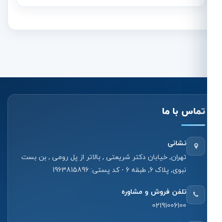
تماس با ما
نشانی
تهران, خیابان دکتر شریعتی , بالاتر از پل رومی , بن بست
نبوی, پلاک 6, طبقه 6 - کد پستی: 1963815896
تلفن فروش و مشاوره
02191006100