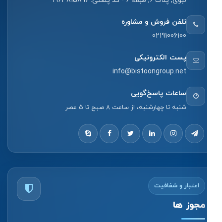
نبوی, پلاک 6, طبقه 6 - کد پستی: 1963815896
تلفن فروش و مشاوره
02191006100
پست الکترونیکی
info@bistoongroup.net
ساعات پاسخ‌گویی
شنبه تا چهارشنبه، از ساعت 8 صبح تا 5 عصر
اعتبار و شفافیت
مجوز ها