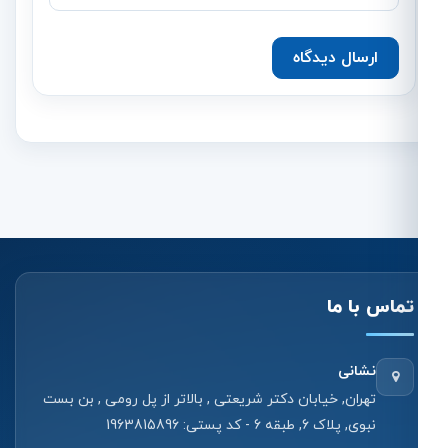
ارسال دیدگاه
تماس با ما
نشانی
تهران, خیابان دکتر شریعتی , بالاتر از پل رومی , بن بست
نبوی, پلاک 6, طبقه 6 - کد پستی: 1963815896