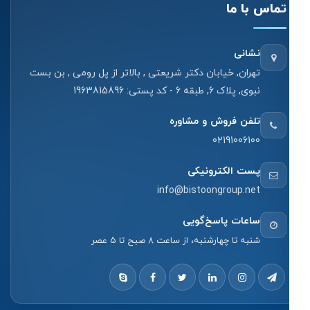
تماس با ما
نشانی
تهران, خیابان دکتر شریعتی , بالاتر از پل رومی , بن بست
نبوی, پلاک 6, طبقه 6 - کد پستی: 1963815896
تلفن فروش و مشاوره
02191006100
پست الکترونیکی
info@bistoongroup.net
ساعات پاسخ‌گویی
شنبه تا چهارشنبه، از ساعت 8 صبح تا 5 عصر