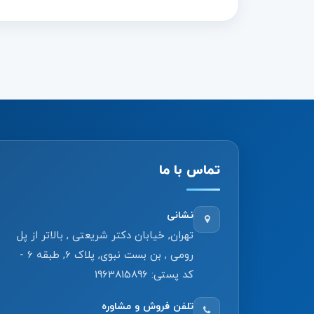
تماس با ما
نشانی
تهران, خیابان دکتر شریعتی , بالاتر از پل
رومی , بن بست نبوی, پلاک 6, طبقه 6 -
کد پستی: 1963815896
تلفن فروش و مشاوره