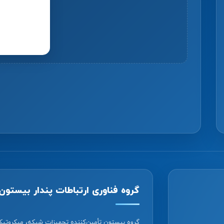
گروه فناوری ارتباطات پندار بیستون
گروه بیستون تأمین‌کننده تجهیزات شبکه، میکروتیک،