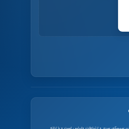
 سیسکو، سرور و ارتباطات وایرلس است و با ارائه