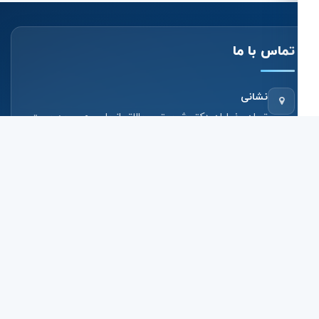
تماس با ما
نشانی
تهران, خیابان دکتر شریعتی , بالاتر از پل رومی , بن بست
نبوی, پلاک 6, طبقه 6 - کد پستی: 1963815896
تلفن فروش و مشاوره
02191006100
پست الکترونیکی
info@bistoongroup.net
ساعات پاسخ‌گویی
شنبه تا چهارشنبه، از ساعت 8 صبح تا 5 عصر