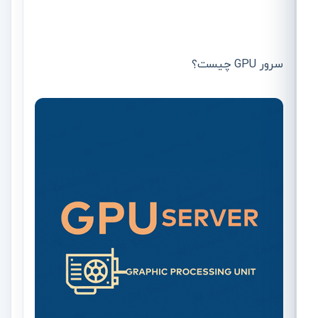
سرور GPU چیست؟