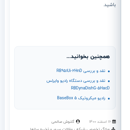
باشید.
همچنین بخوانید...
نقد و بررسی RB951Ui-2HnD
نقد و بررسی دستگاه رادیو وایرلس
RBDynaDishG-5HacD
رادیو میکروتیک BaseBox 5
16 اسفند 1400
گلنوش صالحی
وبلاگ تخصصی شبکه
مقالات سرور و ذخیره سازها