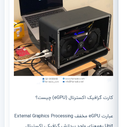
کارت گرافیک اکسترنال (eGPU) چیست؟
عبارت eGPU مخفف External Graphics Processing
Unit به‌‌معنای واحد پردازش گرافیکی اکسترنال