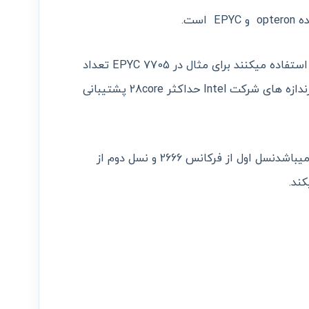
است.
سرور های G10 از معماری EPYC بیشتر استفاده میکنند برای مثال در EPYC 7705 تعداد
core برابر 64 می باشد در صورتی که در پرندازه های شرکت Intel حداکثر 28core پشتیبانی
این پردازنده هم دارای دو نسل اول و دوم میباشدنسل اول از فرکانس 2666 و نسل دوم از