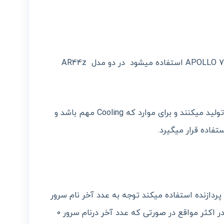
این پردازنده ها فقط روی یک مدل سرور APOLLO 70 استفاده میشود در دو مدل AR44z
این پردازنده ها کم مصرف و حرارت کمی تولید میکنند و برای موارد که Cooling مهم باشد و
تفاده قرار میگیرد.
 پردازنده استفاده میکند توجه به عدد آخر نام سرور
میتواند به تشخیص این مورد کمک کند. در اکثر مواقع در صورتی که عدد آخر درنام سرور 0