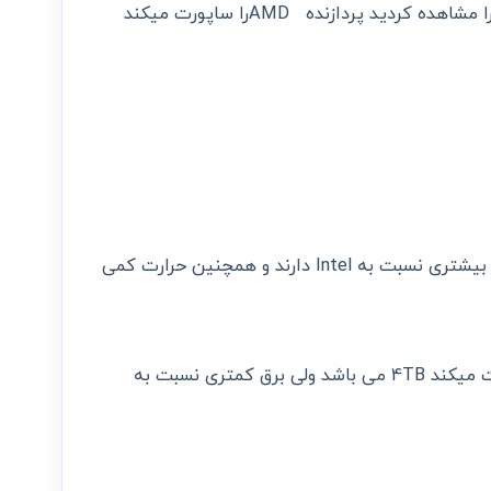
مشاهده شد پردازنده Intel و اگر عدد 5 را مشاهده کردید پردازنده AMDرا ساپورت میکند
همانطور که میدانید AMD تعداد CORE بیشتری نسبت به Intel دارند و همچنین حرارت کمی
برای مثال EPYC 7532 رمی که ساپورت میکند 4TB می باشد ولی برق کمتری نسبت به