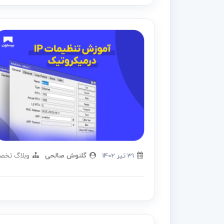
31 تير 1402
گلنوش صالحی
وبلاگ تخص