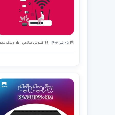
25 تير 1402
گلنوش صالحی
وبلاگ تخ