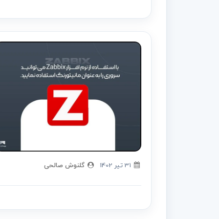
31 تير 1402
گلنوش صالحی