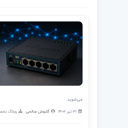
می‌شوید.
31 تير 1402
گلنوش صالحی
وبلاگ تخص