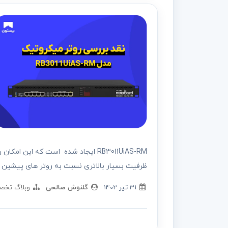
RB3011UiAS-RM ایجاد شده است که این ا
ظرفیت بسیار بالاتری نسبت به روتر های پیشین د
31 تير 1402
گلنوش صالحی
وبلاگ تخص